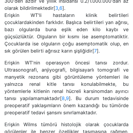
300'den azdır ve yıllık insidansı 0.2/1.000.000'dan az
olarak bildirilmektedir[
3
,
6
].
Erişkin WT'li hastaların klinik belirtileri
çocuklardakinden farklıdır. Başlıca belirtileri yan ağrısı,
bazı olgularda buna eşlik eden kilo kaybı ve
güçsüzlüktür. Olguların bir kısmı ise asemptomatiktir.
Çocuklarda ise olguların çoğu asemptomatik olup, en
sık görülen belirti ağrısız karın şişliğidir[
7
].
Erişkin WT'nin operasyon öncesi tanısı zordur.
Ultrasonografi, anjiyografi, bilgisayarlı tomografi ve
manyetik rezonans gibi görüntüleme yöntemleri ile
yalnızca renal kitle tanısı konulabilmekte, bu
yöntemlerle kitlenin renal hücreli karsinomdan ayırıcı
tanısı yapılamamaktadır[
8
,
9
]. Bu durum tedavisinde
preoperatif yaklaşımların önem kazandığı bu tümörde
preoperatif tedavi şansını sınırlamaktadır.
Erişkin Wilms tümörü histolojik olarak çocuklarda
görülenler ile benzer özellikler taşımasına rağmen,