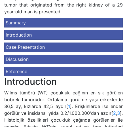
tumor that originated from the right kidney of a 29
year-old man is presented.
Summary
Introduction
Case Presentation
Discussion
Reference
Introduction
Wilms tümörü (WT) çocukluk çağının en sık görülen
böbrek tümörüdür. Ortalama görülme yaşı erkeklerde
36,5 ay, kızlarda 42,5 aydır[
1
]. Erişkinlerde ise ender
görülür ve insidansı yılda 0.2/1.000.000'dan azdır[
2
,
3
].
Histolojik özellikleri çocukluk çağında görülenler ile
aynıdır. Erişkin WT'nin kabul edilen tanı kriterleri