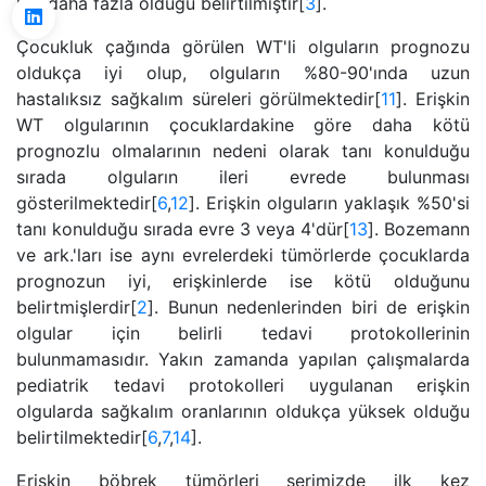
kat daha fazla olduğu belirtilmiştir[
3
].
Çocukluk çağında görülen WT'li olguların prognozu
oldukça iyi olup, olguların %80-90'ında uzun
hastalıksız sağkalım süreleri görülmektedir[
11
]. Erişkin
WT olgularının çocuklardakine göre daha kötü
prognozlu olmalarının nedeni olarak tanı konulduğu
sırada olguların ileri evrede bulunması
gösterilmektedir[
6
,
12
]. Erişkin olguların yaklaşık %50'si
tanı konulduğu sırada evre 3 veya 4'dür[
13
]. Bozemann
ve ark.'ları ise aynı evrelerdeki tümörlerde çocuklarda
prognozun iyi, erişkinlerde ise kötü olduğunu
belirtmişlerdir[
2
]. Bunun nedenlerinden biri de erişkin
olgular için belirli tedavi protokollerinin
bulunmamasıdır. Yakın zamanda yapılan çalışmalarda
pediatrik tedavi protokolleri uygulanan erişkin
olgularda sağkalım oranlarının oldukça yüksek olduğu
belirtilmektedir[
6
,
7
,
14
].
Erişkin böbrek tümörleri serimizde ilk kez