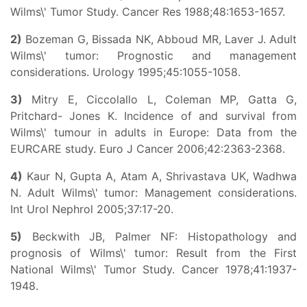
Wilms\' Tumor Study. Cancer Res 1988;48:1653-1657.
2)
Bozeman G, Bissada NK, Abboud MR, Laver J. Adult
Wilms\' tumor: Prognostic and management
considerations. Urology 1995;45:1055-1058.
3)
Mitry E, Ciccolallo L, Coleman MP, Gatta G,
Pritchard- Jones K. Incidence of and survival from
Wilms\' tumour in adults in Europe: Data from the
EURCARE study. Euro J Cancer 2006;42:2363-2368.
4)
Kaur N, Gupta A, Atam A, Shrivastava UK, Wadhwa
N. Adult Wilms\' tumor: Management considerations.
Int Urol Nephrol 2005;37:17-20.
5)
Beckwith JB, Palmer NF: Histopathology and
prognosis of Wilms\' tumor: Result from the First
National Wilms\' Tumor Study. Cancer 1978;41:1937-
1948.