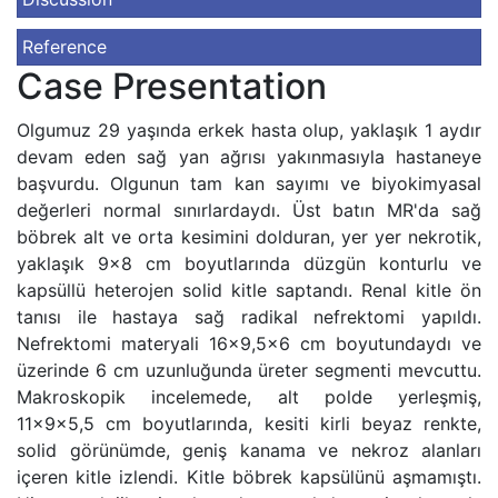
Reference
Case Presentation
Olgumuz 29 yaşında erkek hasta olup, yaklaşık 1 aydır
devam eden sağ yan ağrısı yakınmasıyla hastaneye
başvurdu. Olgunun tam kan sayımı ve biyokimyasal
değerleri normal sınırlardaydı. Üst batın MR'da sağ
böbrek alt ve orta kesimini dolduran, yer yer nekrotik,
yaklaşık 9x8 cm boyutlarında düzgün konturlu ve
kapsüllü heterojen solid kitle saptandı. Renal kitle ön
tanısı ile hastaya sağ radikal nefrektomi yapıldı.
Nefrektomi materyali 16x9,5x6 cm boyutundaydı ve
üzerinde 6 cm uzunluğunda üreter segmenti mevcuttu.
Makroskopik incelemede, alt polde yerleşmiş,
11x9x5,5 cm boyutlarında, kesiti kirli beyaz renkte,
solid görünümde, geniş kanama ve nekroz alanları
içeren kitle izlendi. Kitle böbrek kapsülünü aşmamıştı.