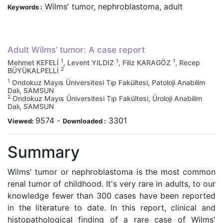
Wilms' tumor, nephroblastoma, adult
Keywords :
Adult Wilms’ tumor: A case report
1
1
1
Mehmet KEFELİ
, Levent YILDIZ
, Filiz KARAGÖZ
, Recep
2
BÜYÜKALPELLİ
1
Ondokuz Mayıs Üniversitesi Tıp Fakültesi, Patoloji Anabilim
Dalı, SAMSUN
2
Ondokuz Mayıs Üniversitesi Tıp Fakültesi, Üroloji Anabilim
Dalı, SAMSUN
9574
-
3301
Viewed:
Downloaded :
Summary
Wilms' tumor or nephroblastoma is the most common
renal tumor of childhood. It's very rare in adults, to our
knowledge fewer than 300 cases have been reported
in the literature to date. In this report, clinical and
histopathological finding of a rare case of Wilms'