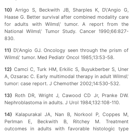
10)
Arrigo S, Beckwith JB, Sharples K, D\'Angio G,
Haase G. Better survival after combined modality care
for adults with Wilms\' tumor. A report from the
National Wilms\' Tumor Study. Cancer 1990;66:827-
830.
11)
D\'Angio GJ. Oncology seen through the prism of
Wilms\' tumor. Med Pediatr Oncol 1985;13:53-58.
12)
Camci C, Turk HM, Erkilic S, Buyukberber S, Uner
A, Ozsarac C. Early multimodal therapy in adult Wilms\'
tumor: case report. J Chemother 2002;14:530-532.
13)
Roth DR, Wright J, Cawood CD Jr, Pranke DW.
Nephroblastoma in adults. J Urol 1984;132:108-110.
14)
Kalapurakal JA, Nan B, Norkool P, Coppes M,
Perlman E, Beckwith B, Ritchey M. Treatment
outcomes in adults with favorable histologic type