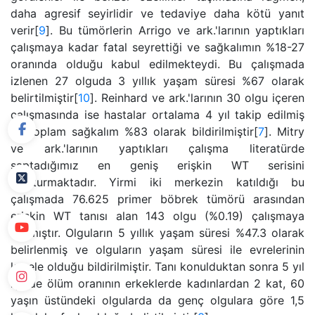
daha agresif seyirlidir ve tedaviye daha kötü yanıt
verir[
9
]. Bu tümörlerin Arrigo ve ark.'larının yaptıkları
çalışmaya kadar fatal seyrettiği ve sağkalımın %18-27
oranında olduğu kabul edilmekteydi. Bu çalışmada
izlenen 27 olguda 3 yıllık yaşam süresi %67 olarak
belirtilmiştir[
10
]. Reinhard ve ark.'larının 30 olgu içeren
çalışmasında ise hastalar ortalama 4 yıl takip edilmiş
ve toplam sağkalım %83 olarak bildirilmiştir[
7
]. Mitry
ve ark.'larının yaptıkları çalışma literatürde
saptadığımız en geniş erişkin WT serisini
oluşturmaktadır. Yirmi iki merkezin katıldığı bu
çalışmada 76.625 primer böbrek tümörü arasından
erişkin WT tanısı alan 143 olgu (%0.19) çalışmaya
alınmıştır. Olguların 5 yıllık yaşam süresi %47.3 olarak
belirlenmiş ve olguların yaşam süresi ile evrelerinin
korele olduğu bildirilmiştir. Tanı konulduktan sonra 5 yıl
içinde ölüm oranının erkeklerde kadınlardan 2 kat, 60
yaşın üstündeki olgularda da genç olgulara göre 1,5