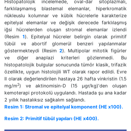
Histopatolojik incelemede, oval-dar sitoplazmalı,
farklılaşmamış blastemal elemanlar, hiperkromatik
nükleuslu kolumnar ve kübik hücrelerle karakterize
epitelyal elemanlar ve değişik derecede farklılaşmış
iğsi hücrelerden oluşan stromal elemanlar izlendi
(Resim
1
). Epitelyal hücreler belirgin olarak primitif
tübül ve abortif glomerül benzeri yapılanmalar
göstermekteydi (Resim
2
). Multipolar mitotik figürler
ve diğer anaplazi kriterleri gözlenmedi. Bu
histopatolojik bulgular sonucunda tümör klasik, trifazik
özellikte, uygun histolojili WT olarak rapor edildi. Evre
II olarak değerlendirilen hastaya 26 hafta vinkristin (1.5
2
mg/m
) ve aktinomisin-D (15 µgr/kg)'den oluşan
kemoterapi protokolü uygulandı. Hastada şu ana kadar
2 yıllık hastalıksız sağkalım sağlandı.
Resim 1: Stromal ve epitelyal komponent (HE x100).
Resim 2: Primitif tübül yapıları (HE x400).