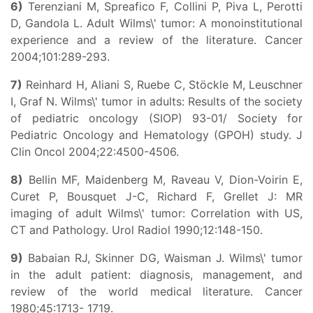
6)
Terenziani M, Spreafico F, Collini P, Piva L, Perotti
D, Gandola L. Adult Wilms\' tumor: A monoinstitutional
experience and a review of the literature. Cancer
2004;101:289-293.
7)
Reinhard H, Aliani S, Ruebe C, Stöckle M, Leuschner
I, Graf N. Wilms\' tumor in adults: Results of the society
of pediatric oncology (SIOP) 93-01/ Society for
Pediatric Oncology and Hematology (GPOH) study. J
Clin Oncol 2004;22:4500-4506.
8)
Bellin MF, Maidenberg M, Raveau V, Dion-Voirin E,
Curet P, Bousquet J-C, Richard F, Grellet J: MR
imaging of adult Wilms\' tumor: Correlation with US,
CT and Pathology. Urol Radiol 1990;12:148-150.
9)
Babaian RJ, Skinner DG, Waisman J. Wilms\' tumor
in the adult patient: diagnosis, management, and
review of the world medical literature. Cancer
1980;45:1713- 1719.