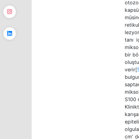
otozo
kapsü
müsin
retik
lezyon
tanı 
mikso
bir bö
oluşt
verir[
bulgu
sapta
miksom
S100 n
Klinik
karışa
epite
olgula
cm' d