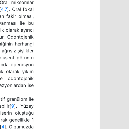
 Oral miksomlar
[
4
,
7
]. Oral fokal
n fakir olması,
oyanması ile bu
k olarak ayırıcı
ur. Odontojenik
iğinin herhangi
ağrısız şişlikler
olusent görüntü
anında operasyon
ik olarak yıkım
de odontojenik
lezyonlardan ise
atif granülom ile
ilir[
9
]. Yüzey
lserin oluştuğu
rak genellikle 1
[
4
]. Olgumuzda