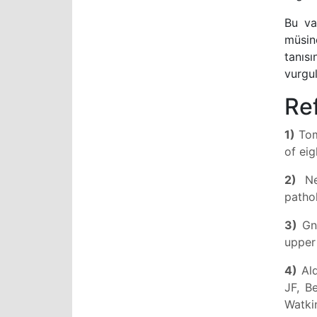
Bu va
müsin
tanıs
vurgul
Re
1)
Tom
of ei
2)
Nev
pathol
3)
Gne
upper
4)
Ald
JF, B
Watki