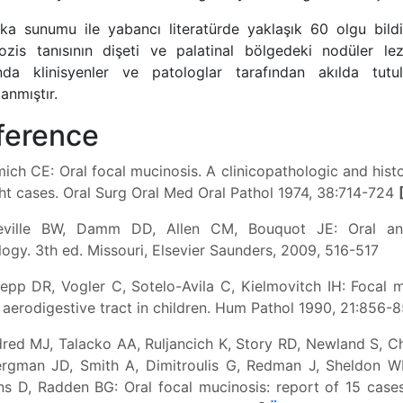
ka sunumu ile yabancı literatürde yaklaşık 60 olgu bildir
ozis tanısının dişeti ve palatinal bölgedeki nodüler lezy
ında klinisyenler ve patologlar tarafından akılda tutu
anmıştır.
ference
ich CE: Oral focal mucinosis. A clinicopathologic and hist
ght cases. Oral Surg Oral Med Oral Pathol 1974, 38:714-724
ille BW, Damm DD, Allen CM, Bouquot JE: Oral and 
ogy. 3th ed. Missouri, Elsevier Saunders, 2009, 516-517
pp DR, Vogler C, Sotelo-Avila C, Kielmovitch IH: Focal m
 aerodigestive tract in children. Hum Pathol 1990, 21:856-
red MJ, Talacko AA, Ruljancich K, Story RD, Newland S, C
ergman JD, Smith A, Dimitroulis G, Redman J, Sheldon 
ns D, Radden BG: Oral focal mucinosis: report of 15 case