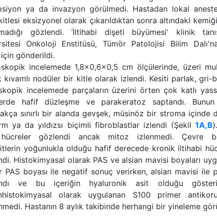
psiyon ya da invazyon görülmedi. Hastadan lokal anest
itlesi eksizyonel olarak çıkarıldıktan sonra altındaki kemi
madığı gözlendi. ‘İltihabi dişeti büyümesi' klinik tanı
rsitesi Onkoloji Enstitüsü, Tümör Patolojisi Bilim Dalı'na
 için gönderildi.
skopik incelemede 1,8x0,6x0,5 cm ölçülerinde, üzeri muk
k kıvamlı nodüler bir kitle olarak izlendi. Kesiti parlak, gri
skopik incelemede parçaların üzerini örten çok katlı yassı
lerde hafif düzleşme ve parakeratoz saptandı. Bunun 
akça sınırlı bir alanda gevşek, müsinöz bir stroma içinde d
rm ya da yıldızsı biçimli fibroblastlar izlendi (Şekil
1A,B
)
 hücreler gözlendi ancak mitoz izlenmedi. Çevre 
itlerin yoğunlukla olduğu hafif derecede kronik iltihabi hüc
ndi. Histokimyasal olarak PAS ve alsian mavisi boyaları uy
r PAS boyası ile negatif sonuç verirken, alsian mavisi ile
andı ve bu içeriğin hyaluronik asit olduğu göster
histokimyasal olarak uygulanan S100 primer antiko
nmedi. Hastanın 8 aylık takibinde herhangi bir yineleme gör