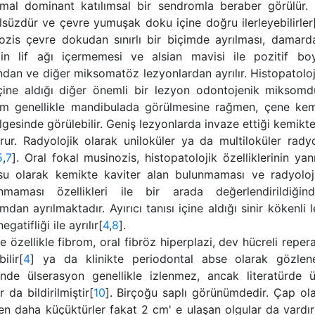
mal dominant katılımsal bir sendromla beraber görülür.
lsüzdür ve çevre yumuşak doku içine doğru ilerleyebilirler
ozis çevre dokudan sınırlı bir biçimde ayrılması, damarda
ulin lif ağı içermemesi ve alsian mavisi ile pozitif b
dan ve diğer miksomatöz lezyonlardan ayrılır. Histopatoloji
içine aldığı diğer önemli bir lezyon odontojenik miksomd
m genellikle mandibulada görülmesine rağmen, çene kem
lgesinde görülebilir. Geniş lezyonlarda invaze ettiği kemikte 
urur. Radyolojik olarak uniloküler ya da multiloküler rady
5
,
7
]. Oral fokal musinozis, histopatolojik özelliklerinin y
su olarak kemikte kaviter alan bulunmaması ve radyoloj
nmaması özellikleri ile bir arada değerlendirildiğin
dan ayrılmaktadır. Ayırıcı tanısı içine aldığı sinir kökenli 
egatifliği ile ayrılır[
4
,
8
].
te özellikle fibrom, oral fibröz hiperplazi, dev hücreli reper
bilir[
4
] ya da klinikte periodontal abse olarak gözleneb
linde ülserasyon genellikle izlenmez, ancak literatürde ü
r da bildirilmiştir[
10
]. Birçoğu saplı görünümdedir. Çap ola
en daha küçüktürler fakat 2 cm' e ulaşan olgular da vardır