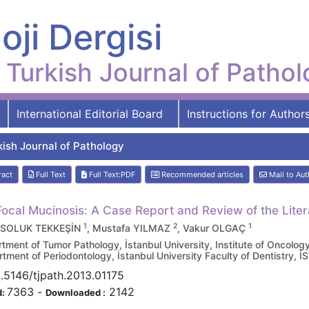
oji Dergisi
Turkish Journal of Patho
International Editorial Board
Instructions for Author
kish Journal of Pathology
ract
Full Text
Full Text:PDF
Recommended articles
Mail to Aut
Focal Mucinosis: A Case Report and Review of the Liter
1
2
1
 SOLUK TEKKEŞİN
, Mustafa YILMAZ
, Vakur OLGAÇ
tment of Tumor Pathology, İstanbul University, Institute of Oncol
tment of Periodontology, İstanbul University Faculty of Dentistry
.5146/tjpath.2013.01175
7363
-
2142
d:
Downloaded :