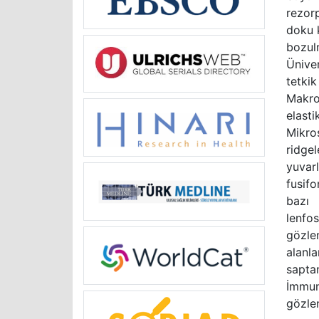
rezor
doku k
bozul
Ünive
tetkik
Makro
elasti
Mikro
ridge
yuvarl
fusifo
bazı
lenfos
gözle
alanla
sapt
İmmun
gözle