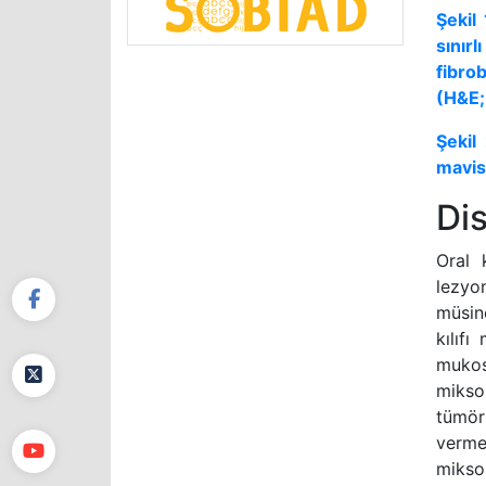
Şekil
sını
fibro
(H&E;
Şekil
mavis
Di
Oral 
lezyon
müsin
kılıfı
mukose
mikso
tümör
verme
mikso