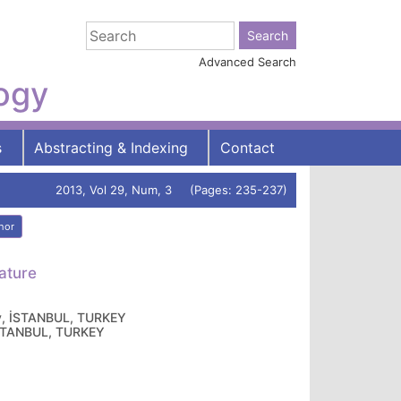
Advanced Search
logy
s
Abstracting & Indexing
Contact
2013, Vol 29, Num, 3 (Pages: 235-237)
hor
ature
ogy, İSTANBUL, TURKEY
, İSTANBUL, TURKEY