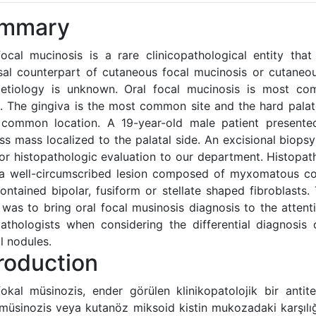
mmary
focal mucinosis is a rare clinicopathological entity that
al counterpart of cutaneous focal mucinosis or cutaneo
etiology is unknown. Oral focal mucinosis is most c
s. The gingiva is the most common site and the hard palat
common location. A 19-year-old male patient present
ess mass localized to the palatal side. An excisional biop
for histopathologic evaluation to our department. Histopat
a well-circumscribed lesion composed of myxomatous co
ontained bipolar, fusiform or stellate shaped fibroblasts.
was to bring oral focal musinosis diagnosis to the attenti
athologists when considering the differential diagnosis 
l nodules.
troduction
fokal müsinozis, ender görülen klinikopatolojik bir antit
 müsinozis veya kutanöz miksoid kistin mukozadaki karşılığ