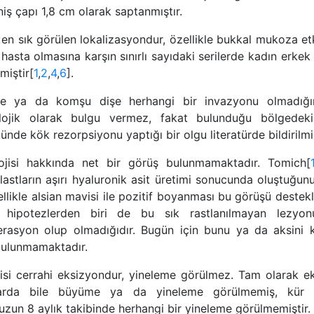
iş çapı 1,8 cm olarak saptanmıştır.
 en sık görülen lokalizasyondur, özellikle bukkal mukoza et
hasta olmasına karşın sınırlı sayıdaki serilerde kadın erkek 
lmiştir[
1
,
2
,
4
,
6
].
e ya da komşu dişe herhangi bir invazyonu olmadığın
lojik olarak bulgu vermez, fakat bulunduğu bölgedeki 
nde kök rezorpsiyonu yaptığı bir olgu literatürde bildirilmiş
lojisi hakkında net bir görüş bulunmamaktadır. Tomich[
lastların aşırı hyaluronik asit üretimi sonucunda oluştuğunu
llikle alsian mavisi ile pozitif boyanması bu görüşü destek
 hipotezlerden biri de bu sık rastlanılmayan lezyon
erasyon olup olmadığıdır. Bugün için bunu ya da aksini k
 bulunmamaktadır.
isi cerrahi eksizyondur, yineleme görülmez. Tam olarak e
arda bile büyüme ya da yineleme görülmemiş, kür sa
zun 8 aylık takibinde herhangi bir yineleme görülmemiştir.