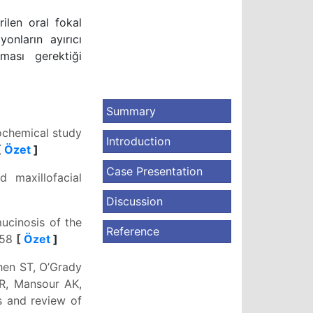
ilen oral fokal
onların ayırıcı
lması gerektiği
Summary
ochemical study
Introduction
[
Özet
]
Case Presentation
maxillofacial
Discussion
ucinosis of the
Reference
858
[
Özet
]
hen ST, O’Grady
WR, Mansour AK,
s and review of