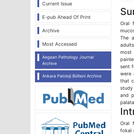
Current Issue
Su
E-pub Ahead Of Print
Oral 
Archive
mucos
The a
Most Accessed
adult
most 
Aegean Pathology Journal
painl
Archive
sent 
were 
Ankara Patoloji Bülteni Archive
that c
study 
and p
palata
In
Oral 
fokal