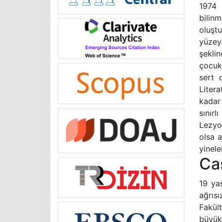
1974 
bilin
oluştu
yüzey
şekli
çocukl
sert 
Liter
kadar 
sınır
Lezyon
olsa a
yinele
Ca
19 yaş
ağrıs
Fakül
büyük