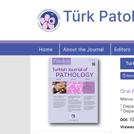
Türk Patol
Home
About the Journal
Editors
Tur
Abst
Oral 
Merva
1
Depar
2
Depar
10
DOI:
Viewe