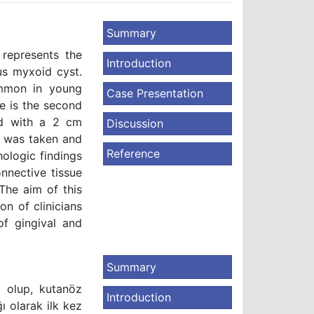
Summary
 represents the
Introduction
us myxoid cyst.
ommon in young
Case Presentation
e is the second
ed with a 2 cm
Discussion
sy was taken and
Reference
hologic findings
nnective tissue
 The aim of this
on of clinicians
of gingival and
Summary
e olup, kutanöz
Introduction
ı olarak ilk kez