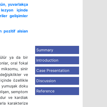
gün, yuvarlakça
lezyon içinde
riler gelişimler
 pozitif alsian
Summary
rülür ya da bir
Introduction
nlar, oral fokal
miksomu, sinir
Case Presentation
değişiklikler ve
içinde özellikle
Discussion
ir yumuşak doku
Reference
elişen, semptom
ndur ve kardiak
rla karakterize