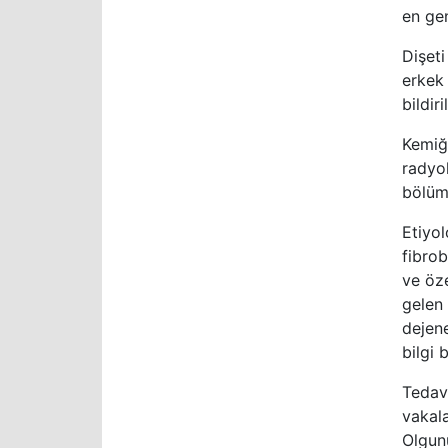
en gen
Dişeti
erkek 
bildiri
Kemiğ
radyo
bölümü
Etiyo
fibrob
ve öze
gelen
dejen
bilgi
Tedav
vakal
Olgunu