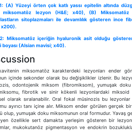
 1: (A) Yüzeyi örten çok katlı yassı epitelin altında düz
rlı miksomatöz lezyon (H&E; x40), (B) Miksomatöz 
blastların sitoplazmaları ile devamlılık gösteren ince fib
 x200).
 2: Miksomatöz içeriğin hyaluronik asit olduğu gösteren
i boyası (Alsian mavisi; x40).
scussion
kavitenin miksomatöz karakterdeki lezyonları ender gö
un içinde sekonder olarak bu değişiklikler izlenir. Bu lezyo
ozis, odontojenik miksom (fibromiksom), yumuşak doku 
 miksomu, fibrotik ve sinir kökenli lezyonlardaki miksoid 
l olarak sıralanabilir. Oral fokal müsinozis bu lezyonlar 
mu ayırıcı tanı içine alır. Miksom ender görülen gerçek b
ü olup, yumuşak doku miksomunun oral formudur. Yavaş g
yen özellikle sert damakta yerleşim gösteren bir lezyo
mlar, mukokutanöz pigmentasyon ve endokrin bozuklukla