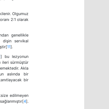
kilenir. Olgumuz
oranı 2:1 olarak
dan genellikle
dişin servikal
tir[
11
].
1
] bu lezyonun
 ileri sürmüştür
lemektedir. Akla
un aslında bir
anıtlayacak bir
ksize edilmeyen
ğlanmıştır[
4
].