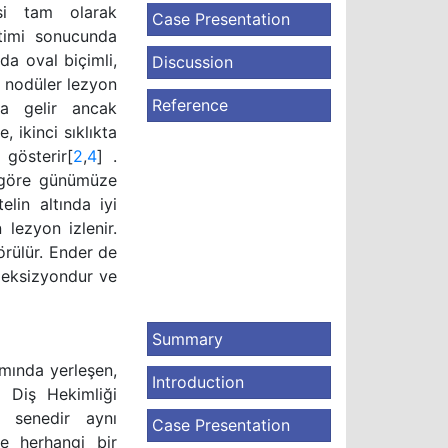
jisi tam olarak
Case Presentation
etimi sonucunda
da oval biçimli,
Discussion
 nodüler lezyon
Reference
na gelir ancak
, ikinci sıklıkta
gösterir[
2
,
4
] .
e göre günümüze
elin altında iyi
lezyon izlenir.
örülür. Ender de
i eksizyondur ve
Summary
smında yerleşen,
Introduction
i Diş Hekimliği
5 senedir aynı
Case Presentation
e herhangi bir