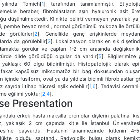
yılında Tomich[
1
] tarafından tanımlanmıştır. Etiyolo
memekle beraber, fibroblastların aşırı hyaluronik asit ür
ğu düşünülmektedir. Klinikte belirti vermeyen yuvarlak ya 
i, pembe beyaz renkli, normal görünümlü mukoza ile örtülü
nde görülürler[
2
]. Genellikle genç erişkinlerde meyda
arda da görülebilir[
3
]. Lokalizasyon olarak en sık dişetinde
damakta görülür ve çapları 1-2 cm arasında değişkenlik 
atürde dilde görüldüğü olgular da vardır[
5
]. Bilgilerimiz
yaklaşık 60 olgu bildirilmiştir. Histopatolojik olarak epit
lı fakat kapsülsüz miksomatöz bir bağ dokusundan oluşan 
 içinde fusiform, oval ya da yıldızsı biçimli fibroblastlar g
z sayıda iltihap hücresi eşlik edebilir[
1
,
6
]. Tedavisi cerrah
me eğilimi yoktur[
2
,
4
].
se Presentation
ındaki erkek hasta maksilla premolar dişlerin palatinal kı
ız, yaklaşık 2 cm çapında kitle ile İstanbul Üniversites
tesi'ne başvurdu. Hastanın anamnezinde kitlenin 4-
lükte olduğu saptandı. Radyolojik bulgu olarak kemikt