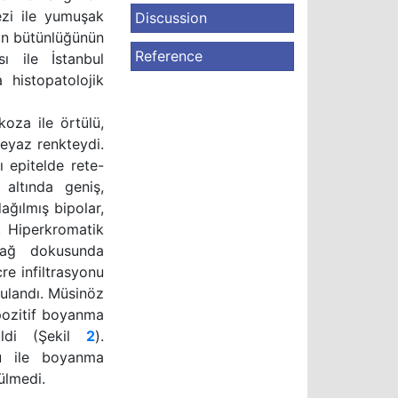
ezi ile yumuşak
Discussion
ğin bütünlüğünün
Reference
sı ile İstanbul
 histopatolojik
oza ile örtülü,
-beyaz renkteydi.
 epitelde rete-
altında geniş,
ağılmış bipolar,
. Hiperkromatik
bağ dokusunda
re infiltrasyonu
gulandı. Müsinöz
 pozitif boyanma
ildi (Şekil
2
).
ru ile boyanma
ülmedi.