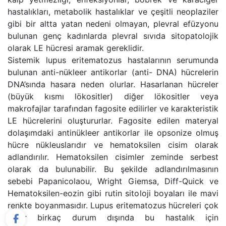
hastalıkları, metabolik hastalıklar ve çeşitli neoplaziler
gibi bir altta yatan nedeni olmayan, plevral efüzyonu
bulunan genç kadınlarda plevral sıvıda sitopatolojik
olarak LE hücresi aramak gereklidir.
Sistemik lupus eritematozus hastalarının serumunda
bulunan anti-nükleer antikorlar (anti- DNA) hücrelerin
DNA’sında hasara neden olurlar. Hasarlanan hücreler
(büyük kısmı lökositler) diğer lökositler veya
makrofajlar tarafından fagosite edilirler ve karakteristik
LE hücrelerini oluştururlar. Fagosite edilen materyal
dolaşımdaki antinükleer antikorlar ile opsonize olmuş
hücre nükleuslarıdır ve hematoksilen cisim olarak
adlandırılır. Hematoksilen cisimler zeminde serbest
olarak da bulunabilir. Bu şekilde adlandırılmasının
sebebi Papanicolaou, Wright Giemsa, Diff-Quick ve
Hematoksilen-eozin gibi rutin sitoloji boyaları ile mavi
renkte boyanmasıdır. Lupus eritematozus hücreleri çok
nadir birkaç durum dışında bu hastalık için