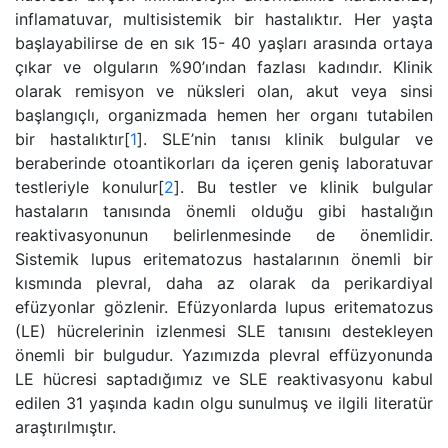
inflamatuvar, multisistemik bir hastalıktır. Her yaşta
başlayabilirse de en sık 15- 40 yaşları arasında ortaya
çıkar ve olguların %90’ından fazlası kadındır. Klinik
olarak remisyon ve nüksleri olan, akut veya sinsi
başlangıçlı, organizmada hemen her organı tutabilen
bir hastalıktır[
1
]. SLE’nin tanısı klinik bulgular ve
beraberinde otoantikorları da içeren geniş laboratuvar
testleriyle konulur[
2
]. Bu testler ve klinik bulgular
hastaların tanısında önemli olduğu gibi hastalığın
reaktivasyonunun belirlenmesinde de önemlidir.
Sistemik lupus eritematozus hastalarının önemli bir
kısmında plevral, daha az olarak da perikardiyal
efüzyonlar gözlenir. Efüzyonlarda lupus eritematozus
(LE) hücrelerinin izlenmesi SLE tanısını destekleyen
önemli bir bulgudur. Yazımızda plevral effüzyonunda
LE hücresi saptadığımız ve SLE reaktivasyonu kabul
edilen 31 yaşında kadın olgu sunulmuş ve ilgili literatür
araştırılmıştır.