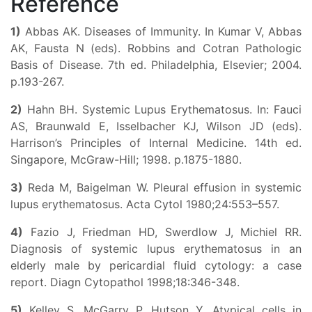
Reference
1)
Abbas AK. Diseases of Immunity. In Kumar V, Abbas
AK, Fausta N (eds). Robbins and Cotran Pathologic
Basis of Disease. 7th ed. Philadelphia, Elsevier; 2004.
p.193-267.
2)
Hahn BH. Systemic Lupus Erythematosus. In: Fauci
AS, Braunwald E, Isselbacher KJ, Wilson JD (eds).
Harrison’s Principles of Internal Medicine. 14th ed.
Singapore, McGraw-Hill; 1998. p.1875-1880.
3)
Reda M, Baigelman W. Pleural effusion in systemic
lupus erythematosus. Acta Cytol 1980;24:553–557.
4)
Fazio J, Friedman HD, Swerdlow J, Michiel RR.
Diagnosis of systemic lupus erythematosus in an
elderly male by pericardial fluid cytology: a case
report. Diagn Cytopathol 1998;18:346-348.
5)
Kelley S, McGarry P, Hutson Y. Atypical cells in