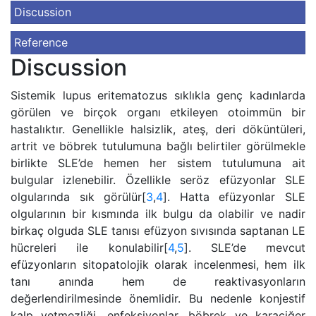
Discussion
Reference
Discussion
Sistemik lupus eritematozus sıklıkla genç kadınlarda
görülen ve birçok organı etkileyen otoimmün bir
hastalıktır. Genellikle halsizlik, ateş, deri döküntüleri,
artrit ve böbrek tutulumuna bağlı belirtiler görülmekle
birlikte SLE’de hemen her sistem tutulumuna ait
bulgular izlenebilir. Özellikle seröz efüzyonlar SLE
olgularında sık görülür[
3
,
4
]. Hatta efüzyonlar SLE
olgularının bir kısmında ilk bulgu da olabilir ve nadir
birkaç olguda SLE tanısı efüzyon sıvısında saptanan LE
hücreleri ile konulabilir[
4
,
5
]. SLE’de mevcut
efüzyonların sitopatolojik olarak incelenmesi, hem ilk
tanı anında hem de reaktivasyonların
değerlendirilmesinde önemlidir. Bu nedenle konjestif
kalp yetmezliği, enfeksiyonlar, böbrek ve karaciğer