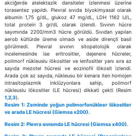
akciğerde atelektazik dansiteler izlenmesi üzerine
torasentez yapıldı. Plevral sıvıda biyokimyasal olarak
albumin 1,75 g/dL, glukoz 47 mg/dL, LDH 1162 U/L,
total protein 3 gr/dL olarak izlendi. Sıvının hücre
sayımında 2200/mm3 hücre görüldü. Sıvıdan yapılan
aerob kültürde üreme olmadı ve aside dirençli basil
görülmedi. Plevral sıvının sitopatolojik olarak
incelemesinde ise eritrositler, dejenere hücreler,
polimorf nükleuslu lökositler ve lenfositler yanı sıra az
sayıda mezotel hücresi ve eozinofil lökosit izlendi.
Arada çok az sayıda, nükleusu bir kenara iten homojen
intrasitoplazmik inklüzyonlara sahip, polimorf
nükleuslu lökositler (LE hücresi) dikkati çekti (Resim
1
,
2
,
3
).
Resim 1: Zeminde yoğun polimorfonükleer lökositler
ve arada LE hücresi (Giemsa x200).
Resim 2: Plevra sıvısında LE hücresi (Giemsa x400).