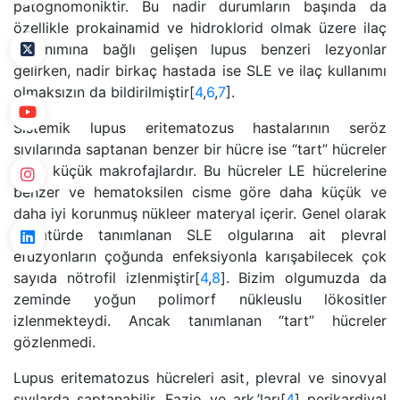
patognomoniktir. Bu nadir durumların başında da
özellikle prokainamid ve hidroklorid olmak üzere ilaç
kullanımına bağlı gelişen lupus benzeri lezyonlar
gelirken, nadir birkaç hastada ise SLE ve ilaç kullanımı
olmaksızın da bildirilmiştir[
4
,
6
,
7
].
Sistemik lupus eritematozus hastalarının seröz
sıvılarında saptanan benzer bir hücre ise “tart” hücreler
veya küçük makrofajlardır. Bu hücreler LE hücrelerine
benzer ve hematoksilen cisme göre daha küçük ve
daha iyi korunmuş nükleer materyal içerir. Genel olarak
literatürde tanımlanan SLE olgularına ait plevral
efüzyonların çoğunda enfeksiyonla karışabilecek çok
sayıda nötrofil izlenmiştir[
4
,
8
]. Bizim olgumuzda da
zeminde yoğun polimorf nükleuslu lökositler
izlenmekteydi. Ancak tanımlanan “tart” hücreler
gözlenmedi.
Lupus eritematozus hücreleri asit, plevral ve sinovyal
sıvılarda saptanabilir. Fazio ve ark.’ları[
4
] perikardiyal