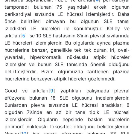
tamponadı bulunan 75 yaşındaki erkek olgunun
perikardiyal sıvısında LE hücresi izlemişlerdir. Daha
önce belirtileri olmayan bu olgunun SLE tanısı
izledikleri LE hücreleri ile konulmuştur. Kelley ve
ark.’ları[
5
] ise 10 SLE hastasının 8’inin plevral sıvılarında
LE hücreleri izlemişlerdir. Bu olgularda ayrıca plazma
hücrelerine benzer, genellikle tek tek duran, iri, oval-
yuvarlak, hiperkromatik nükleuslu atipik hücreler
izlemişler ve bunun SLE tanısında önemli olduğunu
belirtmişlerdir. Bizim olgumuzda tariflenen plazma
hücrelerine benzeyen atipik hücreler gözlenmedi.
Good ve ark.’ları[
9
] yaptıkları çalışmada plevral
efüzyonu bulunan 18 SLE olgusunu incelemişlerdir.
Bunlardan plevra sıvısında LE hücresi aradıkları 8
olgudan 7’sinde en az bir tane tipik LE hücresi
izlemişlerdir. Olguların hepsinde baskın hücrelerin
polimorf nükleuslu lökositler olduğunu belirtmişlerdir.
Naylor[
10
] ise seröz efüzyonu bulunan 33 SLE