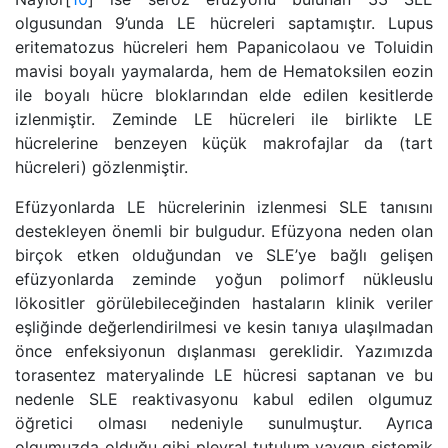
olgusundan 9’unda LE hücreleri saptamıştır. Lupus
eritematozus hücreleri hem Papanicolaou ve Toluidin
mavisi boyalı yaymalarda, hem de Hematoksilen eozin
ile boyalı hücre bloklarından elde edilen kesitlerde
izlenmiştir. Zeminde LE hücreleri ile birlikte LE
hücrelerine benzeyen küçük makrofajlar da (tart
hücreleri) gözlenmiştir.
Efüzyonlarda LE hücrelerinin izlenmesi SLE tanısını
destekleyen önemli bir bulgudur. Efüzyona neden olan
birçok etken olduğundan ve SLE’ye bağlı gelişen
efüzyonlarda zeminde yoğun polimorf nükleuslu
lökositler görülebileceğinden hastaların klinik veriler
eşliğinde değerlendirilmesi ve kesin tanıya ulaşılmadan
önce enfeksiyonun dışlanması gereklidir. Yazımızda
torasentez materyalinde LE hücresi saptanan ve bu
nedenle SLE reaktivasyonu kabul edilen olgumuz
öğretici olması nedeniyle sunulmuştur. Ayrıca
olgumuzda olduğu gibi plevral tutulum yaygın sistemik