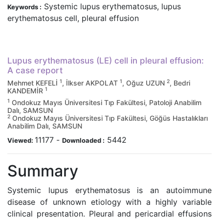
Systemic lupus erythematosus, lupus
Keywords :
erythematosus cell, pleural effusion
Lupus erythematosus (LE) cell in pleural effusion:
A case report
1
1
2
Mehmet KEFELİ
, İlkser AKPOLAT
, Oğuz UZUN
, Bedri
1
KANDEMİR
1
Ondokuz Mayıs Üniversitesi Tıp Fakültesi, Patoloji Anabilim
Dalı, SAMSUN
2
Ondokuz Mayıs Üniversitesi Tıp Fakültesi, Göğüs Hastalıkları
Anabilim Dalı, SAMSUN
11177
-
5442
Viewed:
Downloaded :
Summary
Systemic lupus erythematosus is an autoimmune
disease of unknown etiology with a highly variable
clinical presentation. Pleural and pericardial effusions