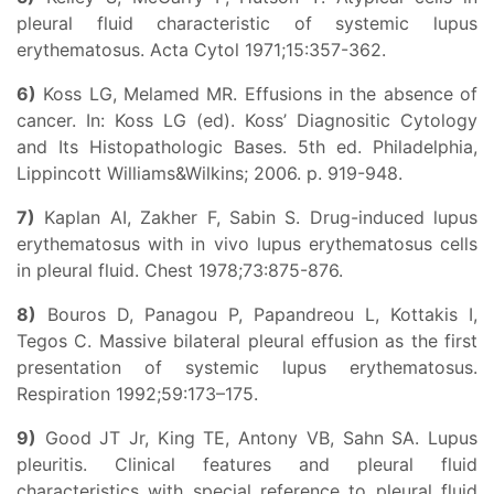
pleural fluid characteristic of systemic lupus
erythematosus. Acta Cytol 1971;15:357-362.
6)
Koss LG, Melamed MR. Effusions in the absence of
cancer. In: Koss LG (ed). Koss’ Diagnositic Cytology
and Its Histopathologic Bases. 5th ed. Philadelphia,
Lippincott Williams&Wilkins; 2006. p. 919-948.
7)
Kaplan AI, Zakher F, Sabin S. Drug-induced lupus
erythematosus with in vivo lupus erythematosus cells
in pleural fluid. Chest 1978;73:875-876.
8)
Bouros D, Panagou P, Papandreou L, Kottakis I,
Tegos C. Massive bilateral pleural effusion as the first
presentation of systemic lupus erythematosus.
Respiration 1992;59:173–175.
9)
Good JT Jr, King TE, Antony VB, Sahn SA. Lupus
pleuritis. Clinical features and pleural fluid
characteristics with special reference to pleural fluid