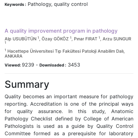
Pathology, quality control
Keywords :
A quality improvement program in pathology
1
1
1
Alp USUBÜTÜN
, Özay GÖKÖZ
, Pınar FIRAT
, Arzu SUNGUR
1
1
Hacettepe Üniversitesi Tıp Fakültesi Patoloji Anabilim Dalı,
ANKARA
9239
-
3453
Viewed:
Downloaded :
Summary
Quality becomes an important measure for pathology
reporting. Accreditation is one of the principal ways
for quality assurance. In this study, Anatomic
Pathology Checklist defined by College of American
Pathologists is used as a guide by Quality Control
Committee formed as a prerequisite for laboratory