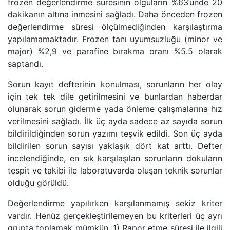
frozen değerlendirme süresinin olguların %63’ünde 20
dakikanın altına inmesini sağladı. Daha önceden frozen
değerlendirme süresi ölçülmediğinden karşılaştırma
yapılamamaktadır. Frozen tanı uyumsuzluğu (minor ve
major) %2,9 ve parafine bırakma oranı %5.5 olarak
saptandı.
Sorun kayıt defterinin konulması, sorunların her olay
için tek tek dile getirilmesini ve bunlardan haberdar
olunarak sorun giderme yada önleme çalışmalarına hız
verilmesini sağladı. İlk üç ayda sadece az sayıda sorun
bildirildiğinden sorun yazımı teşvik edildi. Son üç ayda
bildirilen sorun sayısı yaklaşık dört kat arttı. Defter
incelendiğinde, en sık karşılaşılan sorunların dokuların
tespit ve takibi ile laboratuvarda oluşan teknik sorunlar
olduğu görüldü.
Değerlendirme yapılırken karşılanmamış sekiz kriter
vardır. Henüz gerçekleştirilemeyen bu kriterleri üç ayrı
grupta toplamak mümkün. 1) Rapor etme süresi ile ilgili