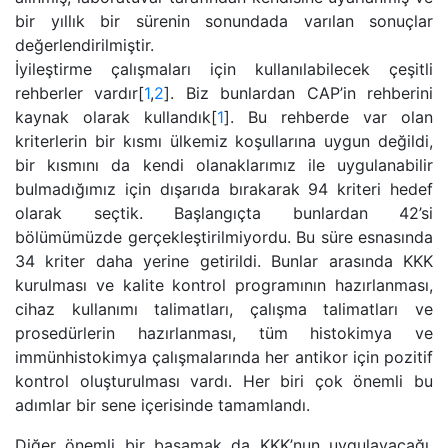
bir yıllık bir sürenin sonundada varılan sonuçlar
değerlendirilmiştir.
İyileştirme çalışmaları için kullanılabilecek çeşitli
rehberler vardır[
1
,
2
]. Biz bunlardan CAP’in rehberini
kaynak olarak kullandık[
1
]. Bu rehberde var olan
kriterlerin bir kısmı ülkemiz koşullarına uygun değildi,
bir kısmını da kendi olanaklarımız ile uygulanabilir
bulmadığımız için dışarıda bırakarak 94 kriteri hedef
olarak seçtik. Başlangıçta bunlardan 42’si
bölümümüzde gerçekleştirilmiyordu. Bu süre esnasında
34 kriter daha yerine getirildi. Bunlar arasında KKK
kurulması ve kalite kontrol programının hazırlanması,
cihaz kullanımı talimatları, çalışma talimatları ve
prosedürlerin hazırlanması, tüm histokimya ve
immünhistokimya çalışmalarında her antikor için pozitif
kontrol oluşturulması vardı. Her biri çok önemli bu
adımlar bir sene içerisinde tamamlandı.
Diğer önemli bir basamak da KKK’nun uygulayacağı,