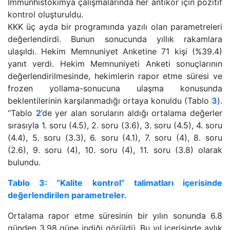
İmmünhistokimya çalışmalarında her antikor için pozitif
kontrol oluşturuldu.
KKK üç ayda bir programında yazılı olan parametreleri
değerlendirdi. Bunun sonucunda yıllık rakamlara
ulaşıldı. Hekim Memnuniyet Anketine 71 kişi (%39.4)
yanıt verdi. Hekim Memnuniyeti Anketi sonuçlarının
değerlendirilmesinde, hekimlerin rapor etme süresi ve
frozen yollama-sonucuna ulaşma konusunda
beklentilerinin karşılanmadığı ortaya konuldu (Tablo
3
).
“Tablo
2
’de yer alan soruların aldığı ortalama değerler
sırasıyla 1. soru (4.5), 2. soru (3.6), 3. soru (4.5), 4. soru
(4.4), 5. soru (3.3), 6. soru (4.1), 7. soru (4), 8. soru
(2.6), 9. soru (4), 10. soru (4), 11. soru (3.8) olarak
bulundu.
Tablo 3: “Kalite kontrol” talimatları içerisinde
değerlendirilen parametreler.
Ortalama rapor etme süresinin bir yılın sonunda 6.8
günden 3,98 güne indiği görüldü. Bu yıl içerisinde aylık