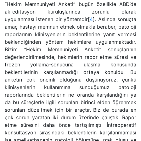
“Hekim Memnuniyeti Anketi” bugün özellikle ABD’de
akreditasyon kuruluşlarınca zorunlu olarak
uygulanması istenen bir yöntemdir[
4
]. Aslında sonuçta
amaç hastayı memnun etmek olmakla beraber, patoloji
raporlarının klinisyenlerin beklentilerine yanıt vermesi
beklendiğinden yöntem hekimlere uygulanmaktadır.
Bizim “Hekim Memnuniyeti Anketi” sonuçlarının
değerlendirilmesinde, hekimlerin rapor etme süresi ve
frozen yollama-sonucuna ulaşma konusunda
beklentilerinin karşılanmadığı ortaya konuldu. Bu
anketin çok önemli olduğunu düşünüyoruz, çünkü
klinisyenlerin kullanımına sunduğumuz patoloji
raporlarında beklentilerin ne oranda karşılandığını ya
da bu süreçlerle ilgili sorunları birinci elden öğrenmek
sorunları düzeltmek için bir araçtır. Biz de burada en
çok sorun yaratan iki durum üzerinde çalıştık. Rapor
etme süresini daha önce tartışılmıştı. İntraoperatif
konsültasyon sırasındaki beklentilerin karşılanmaması
ise ameliyathanenin patoloji bölümüne uzak oluşu ve