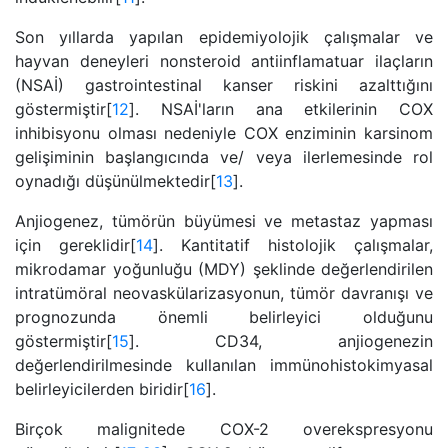
Son yıllarda yapılan epidemiyolojik çalışmalar ve
hayvan deneyleri nonsteroid antiinflamatuar ilaçların
(NSAİ) gastrointestinal kanser riskini azalttığını
göstermiştir[
12
]. NSAİ'ların ana etkilerinin COX
inhibisyonu olması nedeniyle COX enziminin karsinom
gelişiminin başlangıcında ve/ veya ilerlemesinde rol
oynadığı düşünülmektedir[
13
].
Anjiogenez, tümörün büyümesi ve metastaz yapması
için gereklidir[
14
]. Kantitatif histolojik çalışmalar,
mikrodamar yoğunluğu (MDY) şeklinde değerlendirilen
intratümöral neovaskülarizasyonun, tümör davranışı ve
prognozunda önemli belirleyici olduğunu
göstermiştir[
15
]. CD34, anjiogenezin
değerlendirilmesinde kullanılan immünohistokimyasal
belirleyicilerden biridir[
16
].
Birçok malignitede COX-2 overekspresyonu