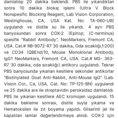
damlatılıp 20 dakika beklendi. PBS ile yıkandıktan
sonra 10 dakika blokaj işlemi (Ultra V Block
Nonspesific Blocking Reagent, Lab Vision Corporation,
Westinghouse, CA, USA Kat. No: TA-060-UB)
uygulandı ve distile su ile yıkandı. 4 ayrı PBS
banyosundan sonra COX-2 (Epitop; (C-terminus)
spesifik “Rabbit Antibody”, NeoMarkers, Fremont CA,
USA. Cat.# RB-9072-R7 30 dakika, Oda sıcaklığı,1:200)
ve CD34 (QBEnd/10, Mouse Monoklonal Antibody,
IgG1 NeoMarkers, Fremont CA, USA. Cat.# MS- 363-
R7 30 dakika, oda sıcaklığı) antikoru uygulandı. Tekrar
PBS banyosunda yıkanan kesitlere sekonder antikorlar
“Biotinylated Goat Anti-Rabbit, Anti-Mouse IgG” (Lab.
Vision Cor., Ca, USA, Cat. No: TP-125-BN) uygulandı
ve 25 dakika ara ile streptavidin peroksidaz damlatıldı.
PBS ile yıkanan kesitlere AEC kromojen uygulandı. 15
dakika bekleme sonrası, distile suyla yıkama ve
Hematoksilen ile zıt boyama yapıldı. Gliserinli jel ile
kapatılan lamlar değerlendirmeye alındı. COX-2 için