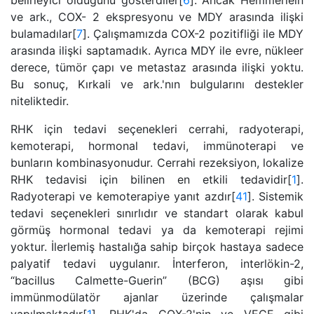
belirleyici olduğunu gösterdiler[
6
]. Ancak Hemmerlein
ve ark., COX- 2 ekspresyonu ve MDY arasında ilişki
bulamadılar[
7
]. Çalışmamızda COX-2 pozitifliği ile MDY
arasında ilişki saptamadık. Ayrıca MDY ile evre, nükleer
derece, tümör çapı ve metastaz arasında ilişki yoktu.
Bu sonuç, Kırkali ve ark.'nın bulgularını destekler
niteliktedir.
RHK için tedavi seçenekleri cerrahi, radyoterapi,
kemoterapi, hormonal tedavi, immünoterapi ve
bunların kombinasyonudur. Cerrahi rezeksiyon, lokalize
RHK tedavisi için bilinen en etkili tedavidir[
1
].
Radyoterapi ve kemoterapiye yanıt azdır[
41
]. Sistemik
tedavi seçenekleri sınırlıdır ve standart olarak kabul
görmüş hormonal tedavi ya da kemoterapi rejimi
yoktur. İlerlemiş hastalığa sahip birçok hastaya sadece
palyatif tedavi uygulanır. İnterferon, interlökin-2,
“bacillus Calmette-Guerin” (BCG) aşısı gibi
immünmodülatör ajanlar üzerinde çalışmalar