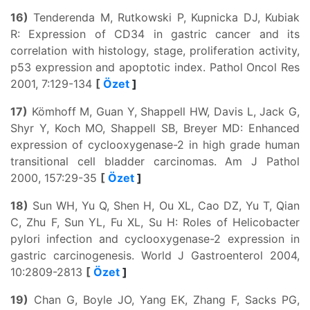
16)
Tenderenda M, Rutkowski P, Kupnicka DJ, Kubiak
R: Expression of CD34 in gastric cancer and its
correlation with histology, stage, proliferation activity,
p53 expression and apoptotic index. Pathol Oncol Res
2001, 7:129-134
[
Özet
]
17)
Kömhoff M, Guan Y, Shappell HW, Davis L, Jack G,
Shyr Y, Koch MO, Shappell SB, Breyer MD: Enhanced
expression of cyclooxygenase-2 in high grade human
transitional cell bladder carcinomas. Am J Pathol
2000, 157:29-35
[
Özet
]
18)
Sun WH, Yu Q, Shen H, Ou XL, Cao DZ, Yu T, Qian
C, Zhu F, Sun YL, Fu XL, Su H: Roles of Helicobacter
pylori infection and cyclooxygenase-2 expression in
gastric carcinogenesis. World J Gastroenterol 2004,
10:2809-2813
[
Özet
]
19)
Chan G, Boyle JO, Yang EK, Zhang F, Sacks PG,