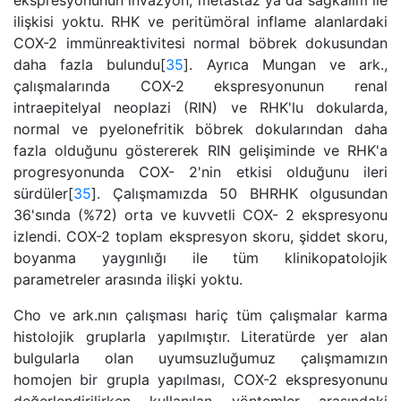
ekspresyonunun invazyon, metastaz ya da sağkalım ile
ilişkisi yoktu. RHK ve peritümöral inflame alanlardaki
COX-2 immünreaktivitesi normal böbrek dokusundan
daha fazla bulundu[
35
]. Ayrıca Mungan ve ark.,
çalışmalarında COX-2 ekspresyonunun renal
intraepitelyal neoplazi (RIN) ve RHK'lu dokularda,
normal ve pyelonefritik böbrek dokularından daha
fazla olduğunu göstererek RIN gelişiminde ve RHK'a
progresyonunda COX- 2'nin etkisi olduğunu ileri
sürdüler[
35
]. Çalışmamızda 50 BHRHK olgusundan
36'sında (%72) orta ve kuvvetli COX- 2 ekspresyonu
izlendi. COX-2 toplam ekspresyon skoru, şiddet skoru,
boyanma yaygınlığı ile tüm klinikopatolojik
parametreler arasında ilişki yoktu.
Cho ve ark.nın çalışması hariç tüm çalışmalar karma
histolojik gruplarla yapılmıştır. Literatürde yer alan
bulgularla olan uyumsuzluğumuz çalışmamızın
homojen bir grupla yapılması, COX-2 ekspresyonunu