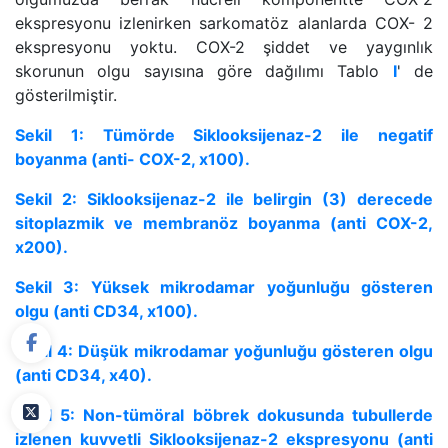
ekspresyonu izlenirken sarkomatöz alanlarda COX- 2
ekspresyonu yoktu. COX-2 şiddet ve yaygınlık
skorunun olgu sayısına göre dağılımı Tablo
I
' de
gösterilmiştir.
Sekil 1: Tümörde Siklooksijenaz-2 ile negatif
boyanma (anti- COX-2, x100).
Sekil 2: Siklooksijenaz-2 ile belirgin (3) derecede
sitoplazmik ve membranöz boyanma (anti COX-2,
x200).
Sekil 3: Yüksek mikrodamar yoğunluğu gösteren
olgu (anti CD34, x100).
Sekil 4: Düşük mikrodamar yoğunluğu gösteren olgu
(anti CD34, x40).
Sekil 5: Non-tümöral böbrek dokusunda tubullerde
izlenen kuvvetli Siklooksijenaz-2 ekspresyonu (anti