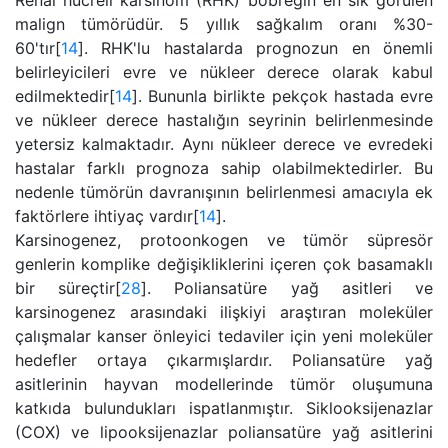
Renal hücreli karsinom (RHK) böbreğin en sık görülen
malign tümörüdür. 5 yıllık sağkalım oranı %30-
60'tır[
14
]. RHK'lu hastalarda prognozun en önemli
belirleyicileri evre ve nükleer derece olarak kabul
edilmektedir[
14
]. Bununla birlikte pekçok hastada evre
ve nükleer derece hastalığın seyrinin belirlenmesinde
yetersiz kalmaktadır. Aynı nükleer derece ve evredeki
hastalar farklı prognoza sahip olabilmektedirler. Bu
nedenle tümörün davranışının belirlenmesi amacıyla ek
faktörlere ihtiyaç vardır[
14
].
Karsinogenez, protoonkogen ve tümör süpresör
genlerin komplike değişikliklerini içeren çok basamaklı
bir süreçtir[
28
]. Poliansatüre yağ asitleri ve
karsinogenez arasındaki ilişkiyi araştıran moleküler
çalışmalar kanser önleyici tedaviler için yeni moleküler
hedefler ortaya çıkarmışlardır. Poliansatüre yağ
asitlerinin hayvan modellerinde tümör oluşumuna
katkıda bulundukları ispatlanmıştır. Siklooksijenazlar
(COX) ve lipooksijenazlar poliansatüre yağ asitlerini