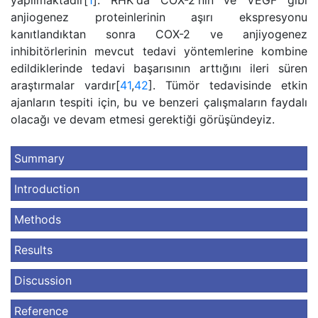
yapılmaktadır[
1
]. RHK'da COX-2'nin ve VEGF gibi
anjiogenez proteinlerinin aşırı ekspresyonu
kanıtlandıktan sonra COX-2 ve anjiyogenez
inhibitörlerinin mevcut tedavi yöntemlerine kombine
edildiklerinde tedavi başarısının arttığını ileri süren
araştırmalar vardır[
41
,
42
]. Tümör tedavisinde etkin
ajanların tespiti için, bu ve benzeri çalışmaların faydalı
olacağı ve devam etmesi gerektiği görüşündeyiz.
Summary
Introduction
Methods
Results
Discussion
Reference