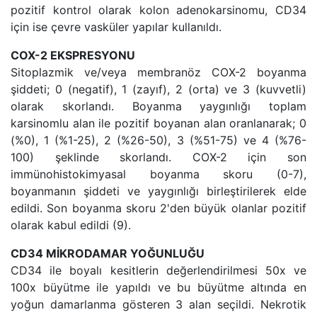
pozitif kontrol olarak kolon adenokarsinomu, CD34
için ise çevre vasküler yapılar kullanıldı.
COX-2 EKSPRESYONU
Sitoplazmik ve/veya membranöz COX-2 boyanma
şiddeti; 0 (negatif), 1 (zayıf), 2 (orta) ve 3 (kuvvetli)
olarak skorlandı. Boyanma yaygınlığı toplam
karsinomlu alan ile pozitif boyanan alan oranlanarak; 0
(%0), 1 (%1-25), 2 (%26-50), 3 (%51-75) ve 4 (%76-
100) şeklinde skorlandı. COX-2 için son
immünohistokimyasal boyanma skoru (0-7),
boyanmanın şiddeti ve yaygınlığı birleştirilerek elde
edildi. Son boyanma skoru 2'den büyük olanlar pozitif
olarak kabul edildi (9).
CD34 MİKRODAMAR YOĞUNLUĞU
CD34 ile boyalı kesitlerin değerlendirilmesi 50x ve
100x büyütme ile yapıldı ve bu büyütme altında en
yoğun damarlanma gösteren 3 alan seçildi. Nekrotik