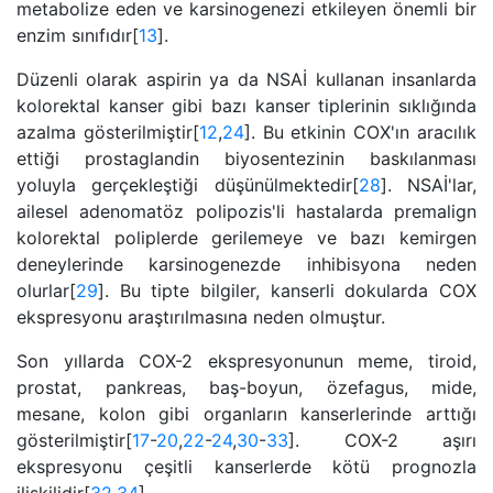
metabolize eden ve karsinogenezi etkileyen önemli bir
enzim sınıfıdır[
13
].
Düzenli olarak aspirin ya da NSAİ kullanan insanlarda
kolorektal kanser gibi bazı kanser tiplerinin sıklığında
azalma gösterilmiştir[
12
,
24
]. Bu etkinin COX'ın aracılık
ettiği prostaglandin biyosentezinin baskılanması
yoluyla gerçekleştiği düşünülmektedir[
28
]. NSAİ'lar,
ailesel adenomatöz polipozis'li hastalarda premalign
kolorektal poliplerde gerilemeye ve bazı kemirgen
deneylerinde karsinogenezde inhibisyona neden
olurlar[
29
]. Bu tipte bilgiler, kanserli dokularda COX
ekspresyonu araştırılmasına neden olmuştur.
Son yıllarda COX-2 ekspresyonunun meme, tiroid,
prostat, pankreas, baş-boyun, özefagus, mide,
mesane, kolon gibi organların kanserlerinde arttığı
gösterilmiştir[
17
-
20
,
22
-
24
,
30
-
33
]. COX-2 aşırı
ekspresyonu çeşitli kanserlerde kötü prognozla