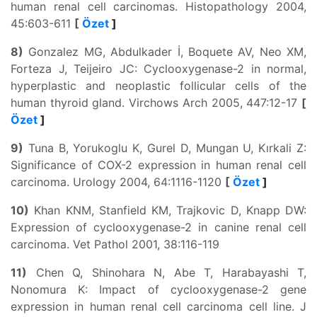
human renal cell carcinomas. Histopathology 2004,
45:603-611
[
Özet
]
8)
Gonzalez MG, Abdulkader İ, Boquete AV, Neo XM,
Forteza J, Teijeiro JC: Cyclooxygenase-2 in normal,
hyperplastic and neoplastic follicular cells of the
human thyroid gland. Virchows Arch 2005, 447:12-17
[
Özet
]
9)
Tuna B, Yorukoglu K, Gurel D, Mungan U, Kırkali Z:
Significance of COX-2 expression in human renal cell
carcinoma. Urology 2004, 64:1116-1120
[
Özet
]
10)
Khan KNM, Stanfield KM, Trajkovic D, Knapp DW:
Expression of cyclooxygenase-2 in canine renal cell
carcinoma. Vet Pathol 2001, 38:116-119
11)
Chen Q, Shinohara N, Abe T, Harabayashi T,
Nonomura K: Impact of cyclooxygenase-2 gene
expression in human renal cell carcinoma cell line. J