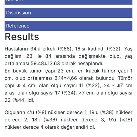
Discussion
Reference
Results
Hastaların 34'ü erkek (%68), 16'sı kadındı (%32). Yaş
dağılımı 23 ile 84 arasında değişmekte olup, yaş
ortalaması 59.48±13.63 olarak hesaplandı.
En büyük tümör çapı 23 cm., en küçük tümör çapı 1
cm. olup ortalaması 8,14±4,66 olarak bulundu. Tümör
çapı ≤ 4 cm. olan olgu sayısı 11 (%22), >4 - ≤7 cm
arası olan olgu sayısı 17 (%34), >7 cm. olan olgu sayısı
22 (%44) idi.
Olguların 4'ü (%8) nükleer derece 1, 19'u (%38) nükleer
derece 2, 18'i (%36) nükleer derece 3, 9'u (%18)
nükleer derece 4 olarak değerlendirildi.