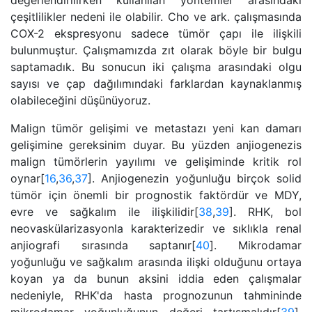
değerlendirilirken kullanılan yöntemler arasındaki
çeşitlilikler nedeni ile olabilir. Cho ve ark. çalışmasında
COX-2 ekspresyonu sadece tümör çapı ile ilişkili
bulunmuştur. Çalışmamızda zıt olarak böyle bir bulgu
saptamadık. Bu sonucun iki çalışma arasındaki olgu
sayısı ve çap dağılımındaki farklardan kaynaklanmış
olabileceğini düşünüyoruz.
Malign tümör gelişimi ve metastazı yeni kan damarı
gelişimine gereksinim duyar. Bu yüzden anjiogenezis
malign tümörlerin yayılımı ve gelişiminde kritik rol
oynar[
16
,
36
,
37
]. Anjiogenezin yoğunluğu birçok solid
tümör için önemli bir prognostik faktördür ve MDY,
evre ve sağkalım ile ilişkilidir[
38
,
39
]. RHK, bol
neovaskülarizasyonla karakterizedir ve sıklıkla renal
anjiografi sırasında saptanır[
40
]. Mikrodamar
yoğunluğu ve sağkalım arasında ilişki olduğunu ortaya
koyan ya da bunun aksini iddia eden çalışmalar
nedeniyle, RHK'da hasta prognozunun tahmininde