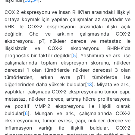
ilişkilidir[
32
,
34
].
COX-2 ekspresyonu ve insan RHK'ları arasındaki ilişkiyi
ortaya koymak için yapılan çalışmalar az sayıdadır ve
RHK ile COX-2 ekspresyonu arasındaki ilişki açık
değildir. Cho ve ark.'nın çalışmasında COX-2
ekspresyonu, pT, nükleer derece ve metastaz ile
ilişkisizdir ve COX-2 ekspresyonu BHRHK'da
prognostik bir faktör değildir[
5
]. Yoshimura ve ark., ise
çalışmalarında toplam ekspresyon skorunu, nükleer
derecesi 1 olan tümörlerde nükleer derecesi 3 olan
tümörlerden, erken evre pT1 tümörlerde ise
diğerlerinden daha yüksek buldular[
13
]. Miyata ve ark.,
yaptıkları çalışmada COX-2 ekspresyonunu tümör çapı,
metastaz, nükleer derece, artmış hücre proliferasyonu
ve pozitif MMP-2 ekspresyonu ile ilişkili olarak
buldular[
6
]. Mungan ve ark., çalışmalarında COX-2
ekspresyonunu, tümör evresi, çapı, nükleer derece ve
inflamasyon varlığı ile ilişkili buldular. COX-2