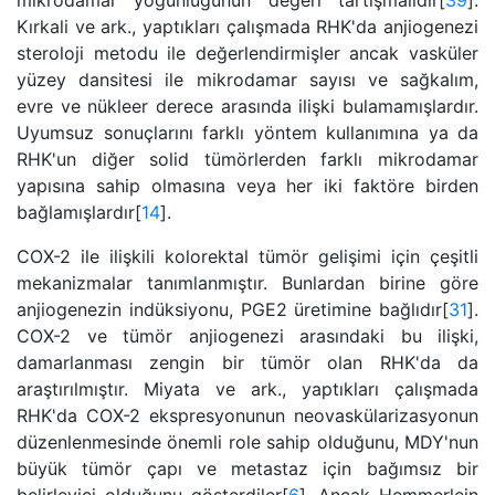
mikrodamar yoğunluğunun değeri tartışmalıdır[
39
].
Kırkali ve ark., yaptıkları çalışmada RHK'da anjiogenezi
steroloji metodu ile değerlendirmişler ancak vasküler
yüzey dansitesi ile mikrodamar sayısı ve sağkalım,
evre ve nükleer derece arasında ilişki bulamamışlardır.
Uyumsuz sonuçlarını farklı yöntem kullanımına ya da
RHK'un diğer solid tümörlerden farklı mikrodamar
yapısına sahip olmasına veya her iki faktöre birden
bağlamışlardır[
14
].
COX-2 ile ilişkili kolorektal tümör gelişimi için çeşitli
mekanizmalar tanımlanmıştır. Bunlardan birine göre
anjiogenezin indüksiyonu, PGE2 üretimine bağlıdır[
31
].
COX-2 ve tümör anjiogenezi arasındaki bu ilişki,
damarlanması zengin bir tümör olan RHK'da da
araştırılmıştır. Miyata ve ark., yaptıkları çalışmada
RHK'da COX-2 ekspresyonunun neovaskülarizasyonun
düzenlenmesinde önemli role sahip olduğunu, MDY'nun
büyük tümör çapı ve metastaz için bağımsız bir