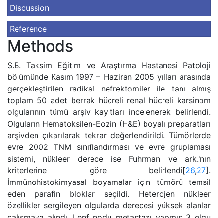
Discussion
Reference
Methods
S.B. Taksim Eğitim ve Araştırma Hastanesi Patoloji
bölümünde Kasım 1997 – Haziran 2005 yılları arasında
gerçekleştirilen radikal nefrektomiler ile tanı almış
toplam 50 adet berrak hücreli renal hücreli karsinom
olgularının tümü arşiv kayıtları incelenerek belirlendi.
Olguların Hematoksilen-Eozin (H&E) boyalı preparatları
arşivden çıkarılarak tekrar değerlendirildi. Tümörlerde
evre 2002 TNM sınıflandırması ve evre gruplaması
sistemi, nükleer derece ise Fuhrman ve ark.'nın
kriterlerine göre belirlendi[
26
,
27
].
İmmünohistokimyasal boyamalar için tümörü temsil
eden parafin bloklar seçildi. Heterojen nükleer
özellikler sergileyen olgularda derecesi yüksek alanlar
çalışmaya alındı. Lenf nodu metastazı yapmış 3 olgu