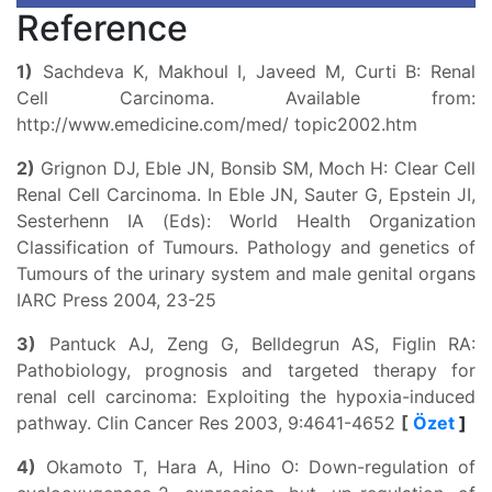
Reference
1)
Sachdeva K, Makhoul I, Javeed M, Curti B: Renal
Cell Carcinoma. Available from:
http://www.emedicine.com/med/ topic2002.htm
2)
Grignon DJ, Eble JN, Bonsib SM, Moch H: Clear Cell
Renal Cell Carcinoma. In Eble JN, Sauter G, Epstein JI,
Sesterhenn IA (Eds): World Health Organization
Classification of Tumours. Pathology and genetics of
Tumours of the urinary system and male genital organs
IARC Press 2004, 23-25
3)
Pantuck AJ, Zeng G, Belldegrun AS, Figlin RA:
Pathobiology, prognosis and targeted therapy for
renal cell carcinoma: Exploiting the hypoxia-induced
pathway. Clin Cancer Res 2003, 9:4641-4652
[
Özet
]
4)
Okamoto T, Hara A, Hino O: Down-regulation of