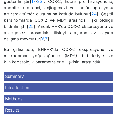
gösterilmiştir[
17
-
23
]. COX-2, hücre proliferasyonunu,
apopitoza direnci, anjiogenezi ve immünsupresyonu
artırarak tümör oluşumuna katkıda bulunur[
24
]. Çeşitli
karsinomlarda COX-2 ve MDY arasında ilişki olduğu
bildirilmiştir[
25
]. Ancak RHK'da COX-2 ekspresyonu ve
anjiogenez arasındaki ilişkiyi araştıran az sayıda
çalışma mevcuttur[
6
,
7
].
Bu çalışmada, BHRHK'da COX-2 ekspresyonu ve
mikrodamar yoğunluğunun (MDY) birbirleriyle ve
klinikopatolojik parametrelerle ilişkisini araştırdık.
Summary
Introduction
Methods
Results