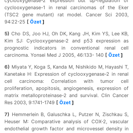
cyclooxygenase-2 expression but up-regulation of
cyclooxygenase-1 in renal carcinomas of the Eker
(TSC2 gene mutant) rat model. Cancer Sci 2003,
94:22-25
[
Özet
]
5)
Cho DS, Joo HJ, Oh DK, Kang JH, Kim YS, Lee KB,
Kim SJ: Cyclooxygenase-2 and p53 expression as
prognostic indicators in conventional renal cell
carcinoma. Yonsei Med J 2005, 46:133- 140
[
Özet
]
6)
Miyata Y, Koga S, Kanda M, Nishikido M, Hayashi T,
Kanetake H: Expression of cyclooxygenase-2 in renal
cell carcinoma: Correlation with tumor cell
proliferation, apopitosis, angiogenesis, expression of
matrix metalloproteinase-2 and survival. Clin Cancer
Res 2003, 9:1741-1749
[
Özet
]
7)
Hemmerlein B, Galuschka L, Putzer N, Zischkau S,
Heuser M: Comparative analysis of COX-2, vascular
endothelial growth factor and microvessel density in