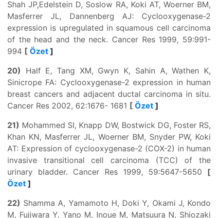
Shah JP,Edelstein D, Soslow RA, Koki AT, Woerner BM,
Masferrer JL, Dannenberg AJ: Cyclooxygenase-2
expression is upregulated in squamous cell carcinoma
of the head and the neck. Cancer Res 1999, 59:991-
994
[
Özet
]
20)
Half E, Tang XM, Gwyn K, Sahin A, Wathen K,
Sinicrope FA: Cyclooxygenase-2 expression in human
breast cancers and adjacent ductal carcinoma in situ.
Cancer Res 2002, 62:1676- 1681
[
Özet
]
21)
Mohammed SI, Knapp DW, Bostwick DG, Foster RS,
Khan KN, Masferrer JL, Woerner BM, Snyder PW, Koki
AT: Expression of cyclooxygenase-2 (COX-2) in human
invasive transitional cell carcinoma (TCC) of the
urinary bladder. Cancer Res 1999, 59:5647-5650
[
Özet
]
22)
Shamma A, Yamamoto H, Doki Y, Okami J, Kondo
M, Fujiwara Y, Yano M, Inoue M, Matsuura N, Shiozaki