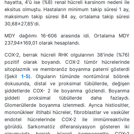
hayatta, 4'ü ise (%8) renal hücreli karsinom nedeni ile
eksitus olmuştu. Hastaların minimum takip süresi 1 ay,
maksimum takip süresi 84 ay, ortalama takip süresi
30,68±27,85'di.
MDY dağılımı 16-606 arasında idi. Ortalama MDY
237,94±169,01 olarak hesaplandı.
COX-2, berrak hücreli RHK olgularının 38'inde (%76)
pozitif olarak boyandı. COX-2 tümör hücrelerinde
sitoplazmik ve membranöz boyanma paterni gösterdi
(Şekil
1
-
5
). Olguların tümünde nontümöral böbrek
dokusunda, distal ve proksimal tübüllerde, değişen
şiddetlerde COX- 2 ile boyanma gözlendi. Boyanma
şiddeti proksimal tübüllerde daha fazlaydı.
Glomerüllerde boyanma izlenmedi. Ayrıca histiositler,
mononükleer iltihabi hücreler, fibroblastlar ve vasküler
endotel hücrelerinde COX-2 ile immünreaktivite
görüldü. Sarkomatöz diferansiyasyon gösteren iki
olgumuzda berrak hücreli komponentte COX-2