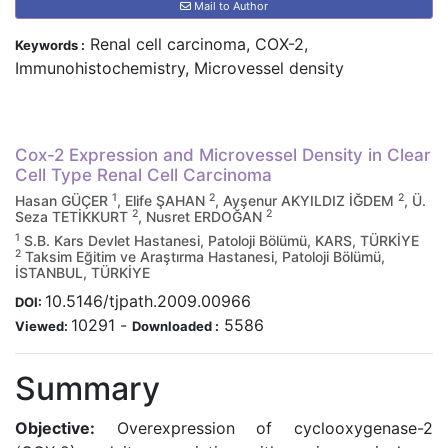
Mail to Author
Renal cell carcinoma, COX-2,
Keywords :
Immunohistochemistry, Microvessel density
Cox-2 Expression and Microvessel Density in Clear
Cell Type Renal Cell Carcinoma
1
2
2
Hasan GÜÇER
, Elife ŞAHAN
, Ayşenur AKYILDIZ İĞDEM
, Ü.
2
2
Seza TETİKKURT
, Nusret ERDOĞAN
1
S.B. Kars Devlet Hastanesi, Patoloji Bölümü, KARS, TÜRKİYE
2
Taksim Eğitim ve Araştırma Hastanesi, Patoloji Bölümü,
İSTANBUL, TÜRKİYE
10.5146/tjpath.2009.00966
DOI:
10291
-
5586
Viewed:
Downloaded :
Summary
Objective:
Overexpression of cyclooxygenase-2