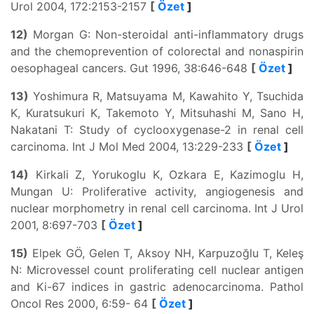
Urol 2004, 172:2153-2157
[
Özet
]
12)
Morgan G: Non-steroidal anti-inflammatory drugs
and the chemoprevention of colorectal and nonaspirin
oesophageal cancers. Gut 1996, 38:646-648
[
Özet
]
13)
Yoshimura R, Matsuyama M, Kawahito Y, Tsuchida
K, Kuratsukuri K, Takemoto Y, Mitsuhashi M, Sano H,
Nakatani T: Study of cyclooxygenase-2 in renal cell
carcinoma. Int J Mol Med 2004, 13:229-233
[
Özet
]
14)
Kirkali Z, Yorukoglu K, Ozkara E, Kazimoglu H,
Mungan U: Proliferative activity, angiogenesis and
nuclear morphometry in renal cell carcinoma. Int J Urol
2001, 8:697-703
[
Özet
]
15)
Elpek GÖ, Gelen T, Aksoy NH, Karpuzoğlu T, Keleş
N: Microvessel count proliferating cell nuclear antigen
and Ki-67 indices in gastric adenocarcinoma. Pathol
Oncol Res 2000, 6:59- 64
[
Özet
]