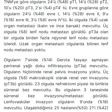
TNM'ye göre olguların 24'ü (%48) pT1, 14'ü (%28) pT2,
10'u (%20) pT3, 2'si (%4) pT4' tü. Evre gruplarına göre
olguların 24'ü (%48) evre I, 14'ü (%28) evre II, 9'u
(%18) evre III, 3'ü (%6) evre IV'tü. İki olguda (%4) uzak
organ metastazı (kalın ve ince barsak) mevcuttu. Üç
olguda (%6) lenf nodu metastazı görüldü. pT3a olan
bir olguda birden fazla rejyonel lenf nodu metastazı
izlendi. Uzak organ metastazlı olgularda bilinen lenf
nodu metastazı yoktu.
Olguların 7'sinde (%14) Gerota fasyayı aşmayan
perirenal yağlı doku infiltrasyonu (pT3a) mevcuttu.
Olguların hiçbirinde renal pelvis invazyonu yoktu. Üç
olguda (%6) makroskopik olarak renal ven invazyonu
(pT3b) görüldü. 23 olguda nefrektomi piyesi ile birlikte
sürrenal bez mevcuttu. Bu olguların 3 tanesinde
sürrenal bez invazyonu/metastazı görüldü.
Lenfovasküler invazyon olguların 9'unda (%18)
mevcuttu. Ulaşabildiğimiz 25 hastanın(%50) 21'i (%42)