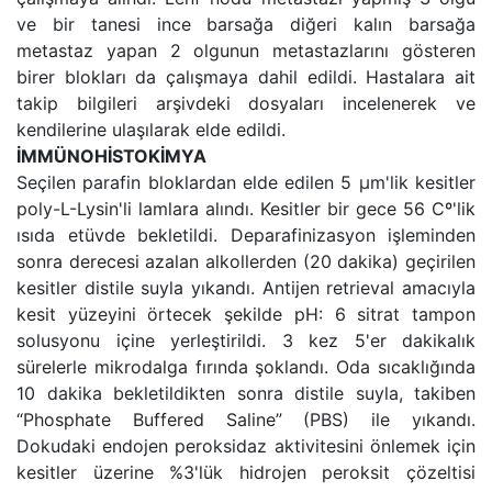
ve bir tanesi ince barsağa diğeri kalın barsağa
metastaz yapan 2 olgunun metastazlarını gösteren
birer blokları da çalışmaya dahil edildi. Hastalara ait
takip bilgileri arşivdeki dosyaları incelenerek ve
kendilerine ulaşılarak elde edildi.
İMMÜNOHİSTOKİMYA
Seçilen parafin bloklardan elde edilen 5 µm'lik kesitler
poly-L-Lysin'li lamlara alındı. Kesitler bir gece 56 Cº'lik
ısıda etüvde bekletildi. Deparafinizasyon işleminden
sonra derecesi azalan alkollerden (20 dakika) geçirilen
kesitler distile suyla yıkandı. Antijen retrieval amacıyla
kesit yüzeyini örtecek şekilde pH: 6 sitrat tampon
solusyonu içine yerleştirildi. 3 kez 5'er dakikalık
sürelerle mikrodalga fırında şoklandı. Oda sıcaklığında
10 dakika bekletildikten sonra distile suyla, takiben
“Phosphate Buffered Saline” (PBS) ile yıkandı.
Dokudaki endojen peroksidaz aktivitesini önlemek için
kesitler üzerine %3'lük hidrojen peroksit çözeltisi