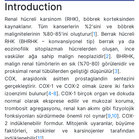
Introduction
Renal hücreli karsinom (RHK), böbrek korteksinden
kaynaklanır. Tüm kanserlerin %2'sini ve böbrek
malignitelerinin %80-85'ini oluşturur[
1
]. Berrak hücreli
RHK (BHRHK – konvansiyonel tip) berrak ya da
eozinofilik sitoplazmalı hücrelerden oluşan, ince
vasküler ağa sahip malign neoplazidir[
2
]. BHRHK,
malign renal tümörlerin en sık (%70-80) görülenidir ve
proksimal renal tübüllerden geliştiği düşünülür[
3
].
COX, araşidonik asitten prostaglandin sentezini
gerçekleştirir. COX-1 ve COX-2 olmak üzere iki farklı
izoenzimi bulunur[
4
-
8
]. COX-1 birçok organ ve dokuda
normal olarak eksprese edilir ve mukozal koruma,
trombosit agregasyonu, renal kan akımı gibi fizyolojik
fonksiyonları sürdürmede önemli rol oynar[
9
,
10
]. COX-
2 indüklenebilir formdur. Mitojenik uyaranlar, büyüme
faktörleri, sitokinler ve karsinojenler tarafından
indüklenebilir[
11
].